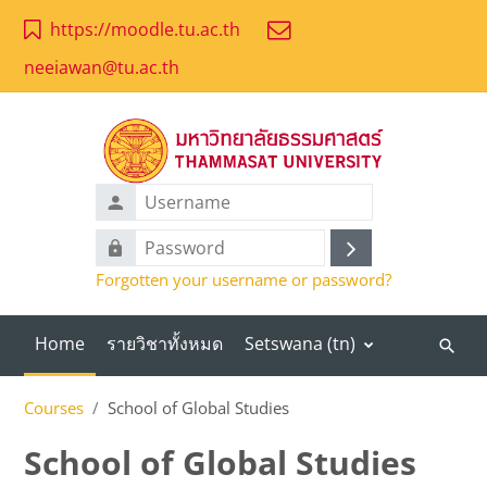
Skip to main content
https://moodle.tu.ac.th
neeiawan@tu.ac.th
Username
Password
Log
Forgotten your username or password?
in
Home
รายวิชาทั้งหมด
Setswana ‎(tn)‎
Search
course
Courses
School of Global Studies
School of Global Studies