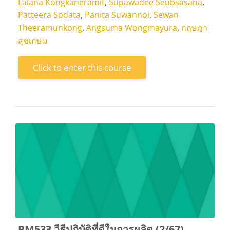
Lalana Kongkaneramit
,
Supawadee Seubsasana
,
Patteera Sodata
,
Panita Suwannoi
,
Sewan
Theeramunkong
,
Angsuma Wongmayura
,
กฤษฎา
สุขเกษม
Click to enter this course
PM533 วีธีปฏิบัติที่ดีในการผลิต (2/67)