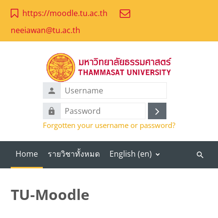
Skip to main content
https://moodle.tu.ac.th
neeiawan@tu.ac.th
Username
Password
Log
Forgotten your username or password?
in
Home
รายวิชาทั้งหมด
English ‎(en)‎
Search
course
TU-Moodle