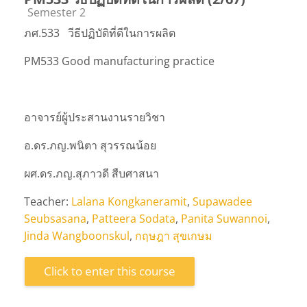
Course category
Semester 2
ภศ.533
วีธีปฏิบัติที่ดีในการผลิต
PM533 Good manufacturing practice
อาจารย์ผู้ประสานงานรายวิชา
อ.ดร.ภญ.พนิตา สุวรรณน้อย
ผศ.ดร.ภญ.สุภาวดี สืบศาสนา
Teacher:
Lalana Kongkaneramit
,
Supawadee
Seubsasana
,
Patteera Sodata
,
Panita Suwannoi
,
Jinda Wangboonskul
,
กฤษฎา สุขเกษม
Click to enter this course