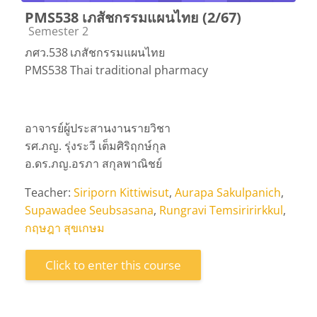
PMS538 เภสัชกรรมแผนไทย (2/67)
Course category
Semester 2
ภศว.538
เภสัชกรรมแผนไทย
PMS538
Thai traditional pharmacy
อาจารย์ผู้ประสานงานรายวิชา
รศ.ภญ. รุ่งระวี เต็มศิริฤกษ์กุล
อ.ดร.ภญ.อรภา สกุลพาณิชย์
Teacher:
Siriporn Kittiwisut
,
Aurapa Sakulpanich
,
Supawadee Seubsasana
,
Rungravi Temsiririrkkul
,
กฤษฎา สุขเกษม
Click to enter this course