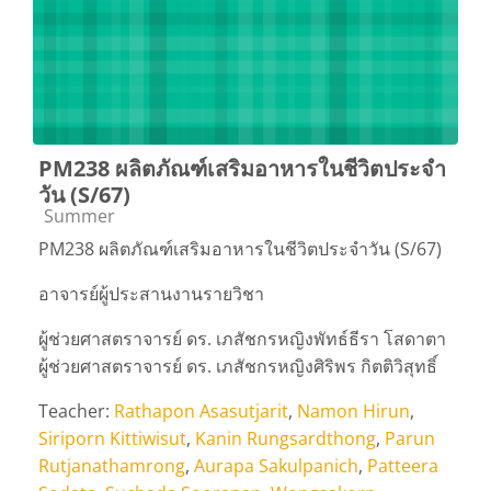
PM238 ผลิตภัณฑ์เสริมอาหารในชีวิตประจำ
วัน (S/67)
Course category
Summer
PM238 ผลิตภัณฑ์เสริมอาหารในชีวิตประจำวัน (S/67)
อาจารย์ผู้ประสานงานรายวิชา
ผู้ช่วยศาสตราจารย์ ดร. เภสัชกรหญิงพัทธ์ธีรา โสดาตา
ผู้ช่วยศาสตราจารย์ ดร. เภสัชกรหญิงศิริพร กิตติวิสุทธิ์
Teacher:
Rathapon Asasutjarit
,
Namon Hirun
,
Siriporn Kittiwisut
,
Kanin Rungsardthong
,
Parun
Rutjanathamrong
,
Aurapa Sakulpanich
,
Patteera