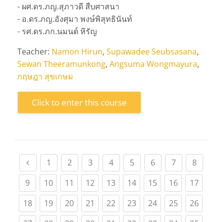
- ผศ.ดร.ภญ.สุภาวดี สืบศาสนา
- อ.ดร.ภญ.อังศุมา พงษ์พิสุทธินันท์
- รศ.ดร.ภก.นมนต์ หิรัญ
Teacher:
Namon Hirun
,
Supawadee Seubsasana
,
Sewan Theeramunkong
,
Angsuma Wongmayura
,
กฤษฎา สุขเกษม
Click to enter this course
Previous page
(current)
(current)
(current)
(current)
(current)
(current)
(current)
(curren
1
2
3
4
5
6
7
8
(current)
(current)
(current)
(current)
(current)
(current)
(current)
(current)
(curre
9
10
11
12
13
14
15
16
17
(current)
(current)
(current)
(current)
(current)
(current)
(current)
(current)
(curre
18
19
20
21
22
23
24
25
26