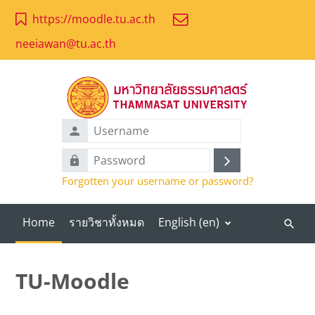
Skip to main content
https://moodle.tu.ac.th
neeiawan@tu.ac.th
Username
Password
Log
Forgotten your username or password?
in
Home
รายวิชาทั้งหมด
English ‎(en)‎
Search
course
TU-Moodle