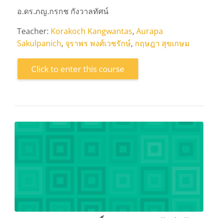
อ.ดร.ภญ.กรกช กังวาลทัศน์
Teacher:
Korakoch Kangwantas
,
Aurapa
Sakulpanich
,
จุราพร พงศ์เวชรักษ์
,
กฤษฎา สุขเกษม
Click to enter this course